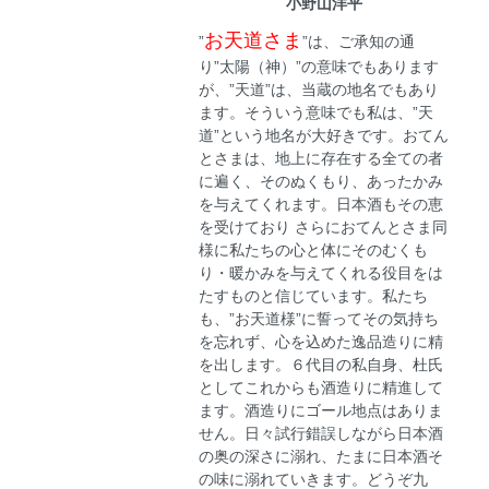
小野山洋平
お天道さま
”
”は、ご承知の通
り”太陽（神）”の意味でもあります
が、”天道”は、当蔵の地名でもあり
ます。そういう意味でも私は、”天
道”という地名が大好きです。おてん
とさまは、地上に存在する全ての者
に遍く、そのぬくもり、あったかみ
を与えてくれます。日本酒もその恵
を受けており さらにおてんとさま同
様に私たちの心と体にそのむくも
り・暖かみを与えてくれる役目をは
たすものと信じています。私たち
も、”お天道様”に誓ってその気持ち
を忘れず、心を込めた逸品造りに精
を出します。６代目の私自身、杜氏
としてこれからも酒造りに精進して
ます。酒造りにゴール地点はありま
せん。日々試行錯誤しながら日本酒
の奥の深さに溺れ、たまに日本酒そ
の味に溺れていきます。どうぞ九