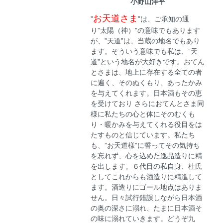
小野山洋平
お天道さま
”
”は、ご承知の通
り”太陽（神）”の意味でもあります
が、”天道”は、当蔵の地名でもあり
ます。そういう意味でも私は、”天
道”という地名が大好きです。おてん
とさまは、地上に存在する全ての者
に遍く、そのぬくもり、あったかみ
を与えてくれます。日本酒もその恵
を受けており さらにおてんとさま同
様に私たちの心と体にそのむくも
り・暖かみを与えてくれる役目をは
たすものと信じています。私たち
も、”お天道様”に誓ってその気持ち
を忘れず、心を込めた逸品造りに精
を出します。６代目の私自身、杜氏
としてこれからも酒造りに精進して
ます。酒造りにゴール地点はありま
せん。日々試行錯誤しながら日本酒
の奥の深さに溺れ、たまに日本酒そ
の味に溺れていきます。どうぞ九