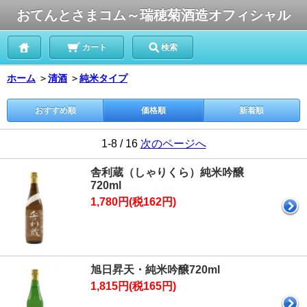
おてんとさまコム～瑞穂菊酒造オフィシャル
カート
検索
ホーム
＞
清酒
＞
純米タイプ
おすすめ順
価格順
新着順
1-8 / 16
次のページへ
舎利蔵（しゃりくら）純米吟醸
720ml
1,780円(税162円)
旭日昇天・純米吟醸720ml
1,815円(税165円)